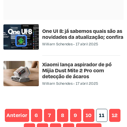
One UI 8: já sabemos quais são as
novidades da atualização; confira
William Schendes
17 abril 2025
Xiaomi lança aspirador de pó
Mijia Dust Mite 2 Pro com
detecção de ácaros
William Schendes
17 abril 2025
Anterior
6
7
8
9
10
11
12