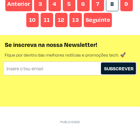
Anterior
3
4
5
6
7
8
9
10
11
12
13
Seguinte
Se inscreva na nossa Newsletter!
Fique por dentro das melhores notícias e promoções tech. 🚀
SUBSCREVER