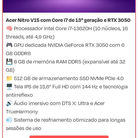
Acer Nitro V15 com Core i7 de 13ª geração e RTX 3050
🧠 Processador Intel Core i7-13620H (10 núcleos, 16
threads, até 4,9 GHz)
🎮 GPU dedicada NVIDIA GeForce RTX 3050 com 6
GB GDDR6
💾 8 GB de memória RAM DDR5 (expansível até 32
GB)
📁 512 GB de armazenamento SSD NVMe PCIe 4.0
🖥️ Tela IPS de 15,6” Full HD com 144 Hz e tecnologia
antirreflexo
🔊 Áudio imersivo com DTS X: Ultra e Acer
TrueHarmony
💨 Sistema de resfriamento otimizado para longas
sessões de uso