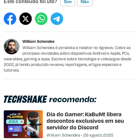
Este conteúdo foi útil?
Sim
Não
Este conteúdo contém informação incorreta
Este conteúdo não tem a informação que procuro
William Schendes
Outro
William Schendes é jornalista e redator no 4gnews. Cobre as
principais novidades sobre dispositivos Android e Apple, PCs,
wearables, gaming e apps. Escreve sobre tecnologia e videojogos desde
2022, já tendo produzido reviews, reportagens, artigos especiais e
tutoriais.
recomenda:
Dia do Gamer: KaBuM! libera
descontos exclusivos em seu
servidor do Discord
William Schendes
29 agosto 2025