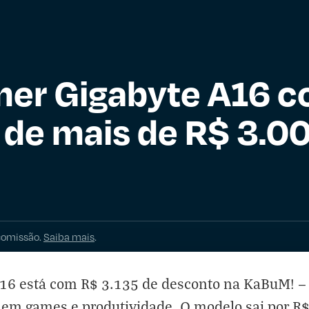
er Gigabyte A16 
de mais de R$ 3.0
comissão.
Saiba mais
.
16 está com R$ 3.135 de desconto na KaBuM! —
m games e produtividade. O modelo sai por R$ 9