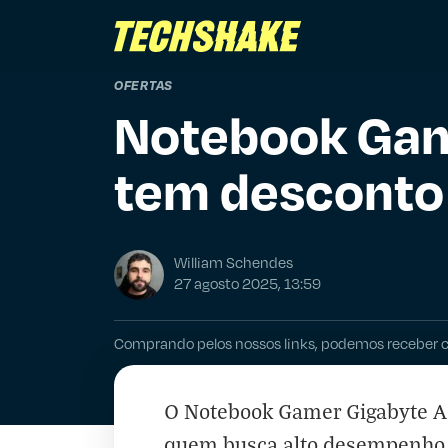
OFERTAS
Notebook Gam
tem desconto 
William Schendes
27 agosto 2025, 13:59
Comprando pelos nossos links, podemos receber 
O Notebook Gamer Gigabyte A
quem busca alto desempenho e