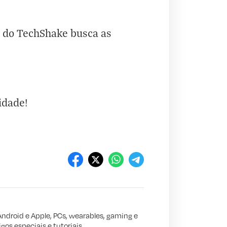
e do TechShake busca as
idade!
Android e Apple, PCs, wearables, gaming e
gos especiais e tutoriais.