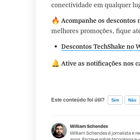
conectividade em qualquer lug
Acompanhe os descontos n
🔥
melhores promoções, fique at
Descontos TechShake no 
Ative as notificações nos c
🔔
Este conteúdo foi útil?
Sim
Não
Este conteúdo contém informação incorr
William Schendes
Este conteúdo não tem a informação qu
William Schendes é jornalista e r
apps. Escreve sobre tecnologia e 