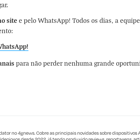
ar.
o site
e pelo WhatsApp! Todos os dias, a equip
ento:
WhatsApp!
anais
para não perder nenhuma grande oportun
eta
e procuro
edator no 4gnews. Cobre as principais novidades sobre dispositivos 
videojogos desde 2022, já tendo produzido reviews, reportagens, arti