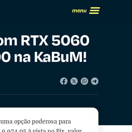
menu
com RTX 5060
00 na KaBuM!
 uma opção poderosa para
.974,05 à vista no Pix, valor