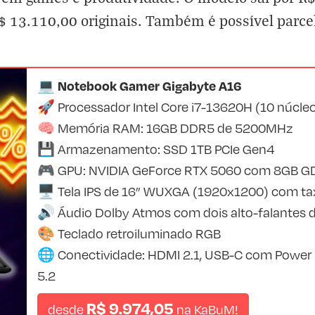
$ 13.110,00 originais. Também é possível parce
💻 Notebook Gamer Gigabyte A16
🚀 Processador Intel Core i7-13620H (10 núcleo
🧠 Memória RAM: 16GB DDR5 de 5200MHz
💾 Armazenamento: SSD 1TB PCIe Gen4
🎮 GPU: NVIDIA GeForce RTX 5060 com 8GB G
🖥️ Tela IPS de 16” WUXGA (1920x1200) com tax
🔊 Áudio Dolby Atmos com dois alto-falantes 
🎨 Teclado retroiluminado RGB
🌐 Conectividade: HDMI 2.1, USB-C com Power De
5.2
R$ 9.974,05
desde
na
KaBuM!