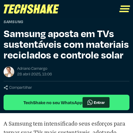
SAMSUNG
Samsung aposta em TVs
sustentáveis com materiais
reciclados e controle solar
Adriano Camargo
28 abril 2025, 13:06
Compartilhar
TechShake no seu WhatsApp
Entrar
A Samsung tem intensificado seus esforços para
tornar suas TVs mais sustentáveis, adotando