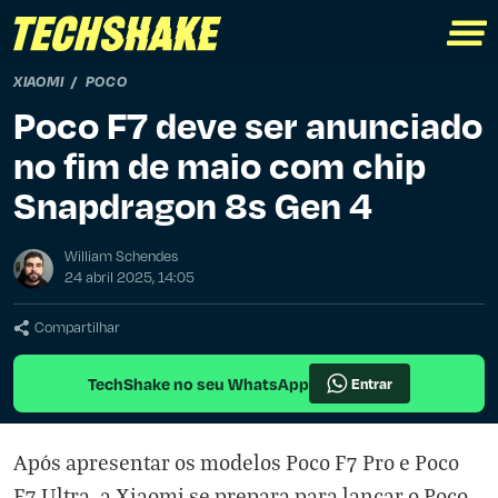
XIAOMI
POCO
Poco F7 deve ser anunciado
no fim de maio com chip
Snapdragon 8s Gen 4
William Schendes
24 abril 2025, 14:05
Compartilhar
TechShake no seu WhatsApp
Entrar
Após apresentar os modelos Poco F7 Pro e Poco
F7 Ultra, a Xiaomi se prepara para lançar o Poco