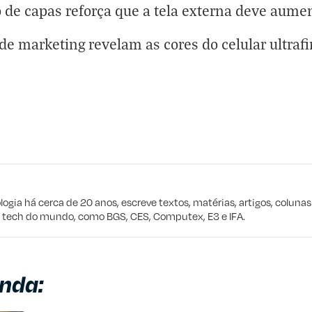
 de capas reforça que a tela externa deve aume
e marketing revelam as cores do celular ultraf
eta
e procuro
logia há cerca de 20 anos, escreve textos, matérias, artigos, coluna
e tech do mundo, como BGS, CES, Computex, E3 e IFA.
nda: