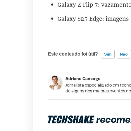
Galaxy Z Flip 7: vazamento
Galaxy S25 Edge: imagens d
Este conteúdo foi útil?
Sim
Não
Este conteúdo contém informação incorr
Adriano Camargo
Este conteúdo não tem a informação qu
Jornalista especializado em tecno
de alguns dos maiores eventos d
Outro
recome