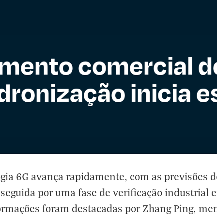
mento comercial d
dronização inicia e
gia 6G avança rapidamente, com as previsões de
seguida por uma fase de verificação industrial
formações foram destacadas por Zhang Ping, m