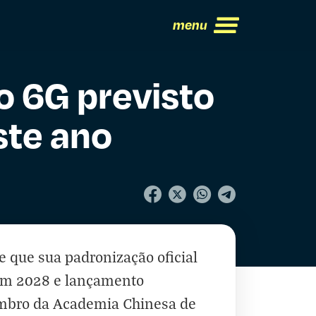
menu
o 6G previsto
ste ano
 que sua padronização oficial
 em 2028 e lançamento
embro da Academia Chinesa de