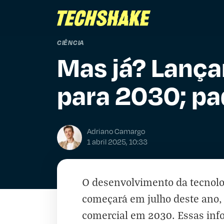
CIÊNCIA
Mas já? Lança
para 2030; pa
Adriano Camargo
1 abril 2025, 10:33
O desenvolvimento da tecnolo
começará em julho deste ano, 
comercial em 2030. Essas in