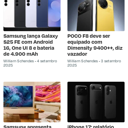
Samsung lança Galaxy
POCO F8 deve ser
S25 FE com Android
equipado com
16, One UI 8 e bateria
Dimensity 9400++, diz
de 4.900 mAh
vazador
William Schendes
4 setembro
William Schendes
3 setembro
2025
2025
Samsung apresenta
iPhone 17: relatório