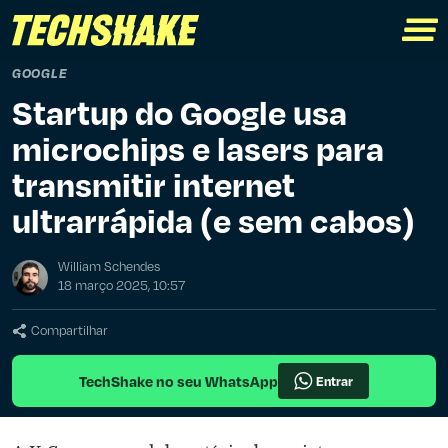
GOOGLE
Startup do Google usa
microchips e lasers para
transmitir internet
ultrarrápida (e sem cabos)
William Schendes
18 março 2025, 10:57
Compartilhar
TechShake no seu WhatsApp
Entrar