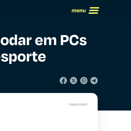
menu
 rodar em PCs
esporte