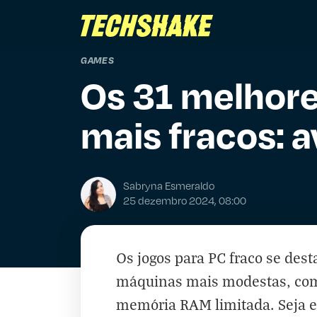
GAMES
Os 31 melhore
mais fracos: a
Sabryna Esmeraldo
25 dezembro 2024, 08:00
Os jogos para PC fraco se de
máquinas mais modestas, com 
memória RAM limitada. Seja 