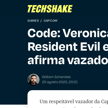
GAMES
CAPCOM
Code: Veronic
Resident Evil
afirma vazado
William Schendes
25 agosto 2025, 20:21
Um respeitável vazador da C