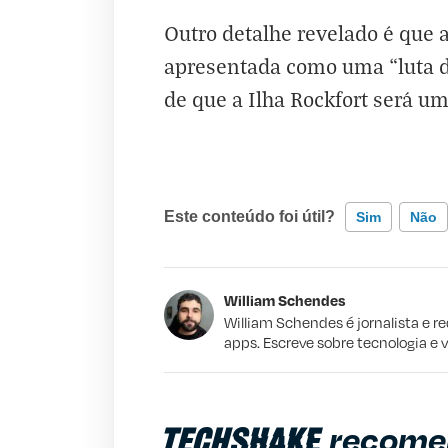
Outro detalhe revelado é que a
apresentada como uma “luta d
de que a Ilha Rockfort será u
Este conteúdo foi útil?
Sim
Não
Este conteúdo contém informação incorr
William Schendes
Este conteúdo não tem a informação qu
William Schendes é jornalista e r
apps. Escreve sobre tecnologia e 
Outro
recome