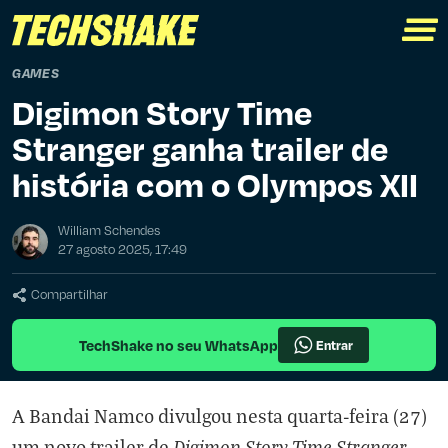
GAMES
Digimon Story Time
Stranger ganha trailer de
história com o Olympos XII
William Schendes
27 agosto 2025, 17:49
Compartilhar
TechShake no seu WhatsApp
Entrar
A Bandai Namco divulgou nesta quarta-feira (27)
Digimon Story Time Stranger
um novo trailer de
,