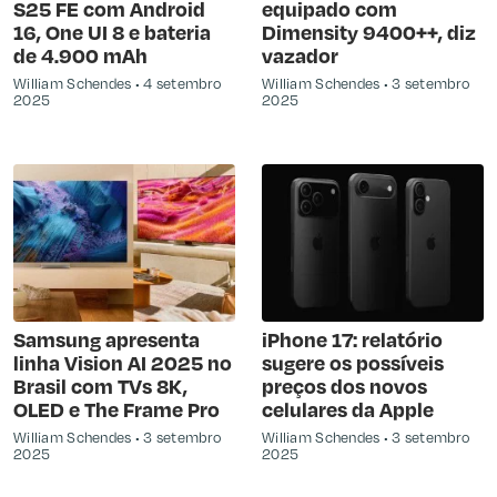
S25 FE com Android
equipado com
16, One UI 8 e bateria
Dimensity 9400++, diz
de 4.900 mAh
vazador
William Schendes
4 setembro
William Schendes
3 setembro
2025
2025
Samsung apresenta
iPhone 17: relatório
linha Vision AI 2025 no
sugere os possíveis
Brasil com TVs 8K,
preços dos novos
OLED e The Frame Pro
celulares da Apple
William Schendes
3 setembro
William Schendes
3 setembro
2025
2025