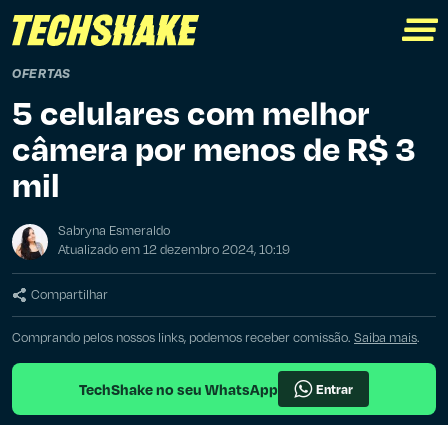
OFERTAS
5 celulares com melhor
câmera por menos de R$ 3
mil
Sabryna Esmeraldo
Atualizado em 12 dezembro 2024, 10:19
Compartilhar
Comprando pelos nossos links, podemos receber comissão.
Saiba mais
.
TechShake no seu WhatsApp
Entrar