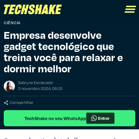
CIÊNCIA
Empresa desenvolve
gadget tecnológico que
treina você para relaxar e
dormir melhor
Sabryna Esmeraldo
3 novembro 2024, 06:15
Compartilhar
TechShake no seu WhatsApp
Entrar