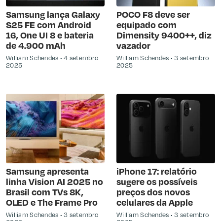
Samsung lança Galaxy
POCO F8 deve ser
S25 FE com Android
equipado com
16, One UI 8 e bateria
Dimensity 9400++, diz
de 4.900 mAh
vazador
William Schendes
4 setembro
William Schendes
3 setembro
2025
2025
Samsung apresenta
iPhone 17: relatório
linha Vision AI 2025 no
sugere os possíveis
Brasil com TVs 8K,
preços dos novos
OLED e The Frame Pro
celulares da Apple
William Schendes
3 setembro
William Schendes
3 setembro