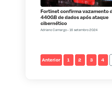
Fortinet confirma vazamento 
440GB de dados após ataque
cibernético
Adriano Camargo
16 setembro 2024
Anterior
1
2
3
4