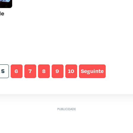
de
5
6
7
8
9
10
Seguinte