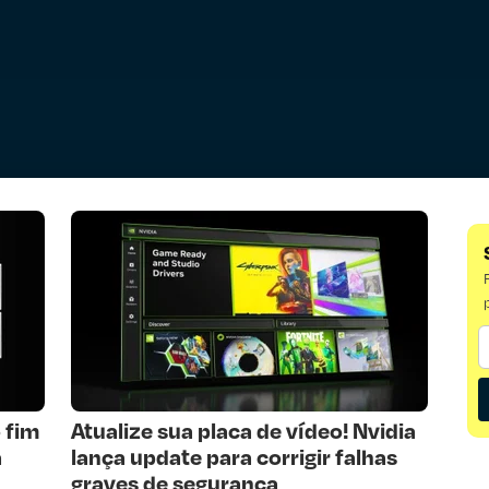
 fim
Atualize sua placa de vídeo! Nvidia
a
lança update para corrigir falhas
graves de segurança