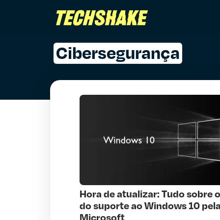
Cibersegurança
Hora de atualizar: Tudo sobre o
do suporte ao Windows 10 pel
Microsoft