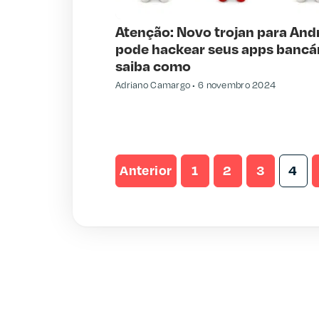
Atenção: Novo trojan para And
pode hackear seus apps bancár
saiba como
Adriano Camargo
6 novembro 2024
Anterior
1
2
3
4