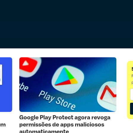
Google Play Protect agora revoga
em
permissões de apps maliciosos
automaticamente