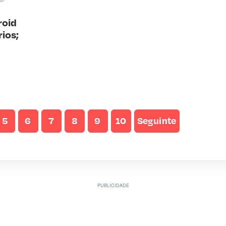
roid
ios;
5
6
7
8
9
10
Seguinte