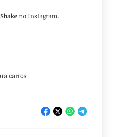
hShake
no
Instagram
.
ra carros