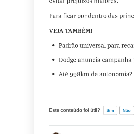
evitar prejuízos maiores.
Para ficar por dentro das prin
VEJA TAMBÉM!
Padrão universal para reca
Dodge anuncia campanha p
Até 998km de autonomia? H
Este conteúdo foi útil?
Sim
Não
Este conteúdo contém informação incorr