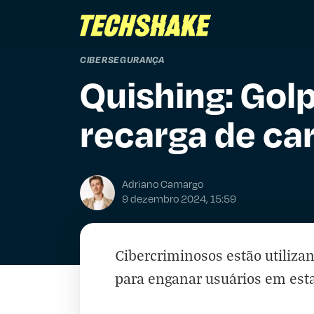
CIBERSEGURANÇA
Quishing: Gol
recarga de car
Adriano Camargo
9 dezembro 2024, 15:59
Cibercriminosos estão utiliz
para enganar usuários em esta