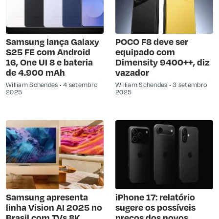
Samsung lança Galaxy
POCO F8 deve ser
S25 FE com Android
equipado com
16, One UI 8 e bateria
Dimensity 9400++, diz
de 4.900 mAh
vazador
William Schendes
4 setembro
William Schendes
3 setembro
2025
2025
Samsung apresenta
iPhone 17: relatório
linha Vision AI 2025 no
sugere os possíveis
Brasil com TVs 8K,
preços dos novos