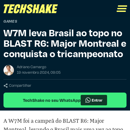
GAMES
W7M leva Brasil ao topo no
BLAST R6: Major Montreal e
conquista o tricampeonato
Adriano Camargo
19 novembro 2024, 09:05
Compartilhar
TechShake no seu WhatsApp
Entrar
A W7M foi a campeã do BLAST R6: Major
Montreal, levando o Brasil mais uma vez ao topo