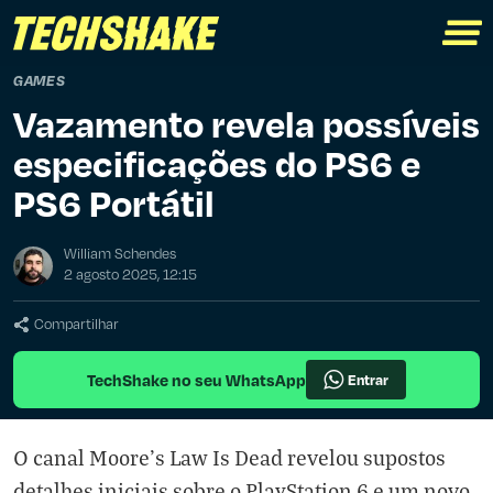
GAMES
Vazamento revela possíveis
especificações do PS6 e
PS6 Portátil
William Schendes
2 agosto 2025, 12:15
Compartilhar
TechShake no seu WhatsApp
Entrar
O canal Moore’s Law Is Dead revelou supostos
detalhes iniciais sobre o PlayStation 6 e um novo