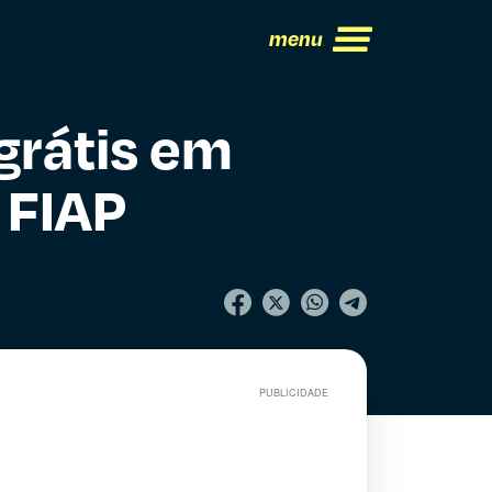
menu
grátis em
 FIAP