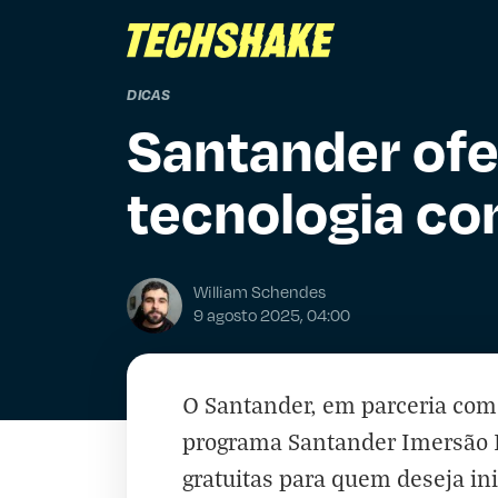
DICAS
Santander ofe
tecnologia co
William Schendes
9 agosto 2025, 04:00
O Santander, em parceria com
programa Santander Imersão Di
gratuitas para quem deseja ini