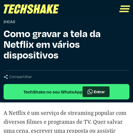
DICAS
Como gravar a tela da
Netflix em vários
dispositivos
Compartilhar
TechShake no seu WhatsApp
Entrar
A Netflix é um serviço de streaming popular com
diversos filmes e programas de TV. Quer salvar
uma cena, escrever uma resposta ou assistir