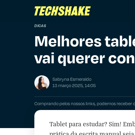
DICAS
Melhores tabl
vai querer co
Sabryna Esmeraldo
13 março 2025, 14:05
Comprando pelos nossos links, podemos receber 
Tablet para estudar? Sim! Embo
prática da escrita manual sej