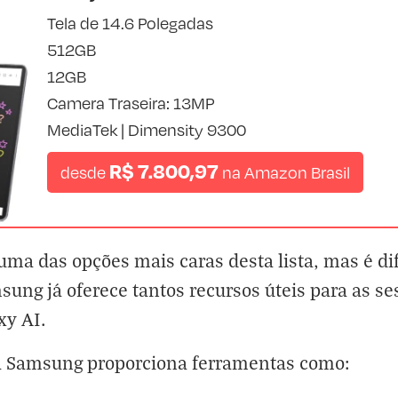
Tela de 14.6 Polegadas
512GB
12GB
Camera Traseira: 13MP
MediaTek | Dimensity 9300
R$ 7.800,97
desde
na
Amazon Brasil
uma das opções mais caras desta lista, mas é dif
ng já oferece tantos recursos úteis para as se
xy AI.
) da Samsung proporciona ferramentas como: