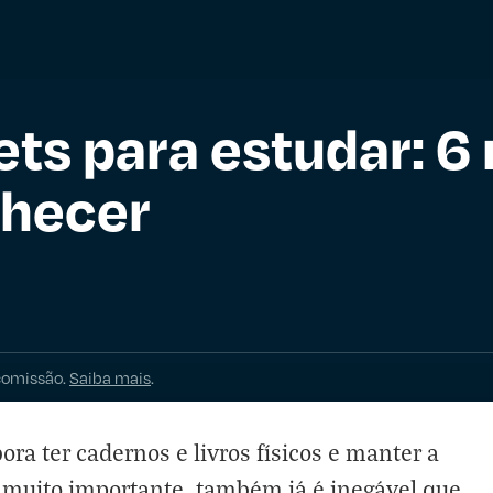
ets para estudar: 
nhecer
comissão.
Saiba mais
.
ra ter cadernos e livros físicos e manter a
a muito importante, também já é inegável que