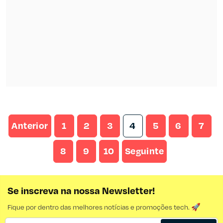
Anterior
1
2
3
4
5
6
7
8
9
10
Seguinte
Se inscreva na nossa Newsletter!
Fique por dentro das melhores notícias e promoções tech. 🚀