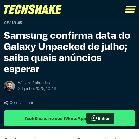
CELULAR
Samsung confirma data do
Galaxy Unpacked de julho;
saiba quais anúncios
esperar
William Schendes
24 junho 2025, 10:46
Compartilhar
TechShake no seu WhatsApp
Entrar