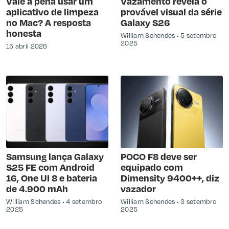
Vale a pena usar um
Vazamento revela o
aplicativo de limpeza
provável visual da série
no Mac? A resposta
Galaxy S26
honesta
William Schendes
5 setembro
2025
15 abril 2026
Samsung lança Galaxy
POCO F8 deve ser
S25 FE com Android
equipado com
16, One UI 8 e bateria
Dimensity 9400++, diz
de 4.900 mAh
vazador
William Schendes
4 setembro
William Schendes
3 setembro
2025
2025