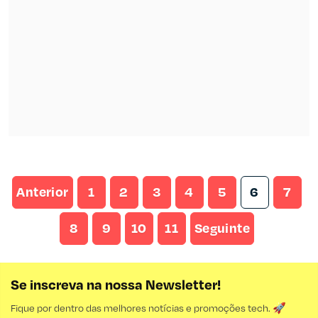
Anterior
1
2
3
4
5
6
7
8
9
10
11
Seguinte
Se inscreva na nossa Newsletter!
Fique por dentro das melhores notícias e promoções tech. 🚀