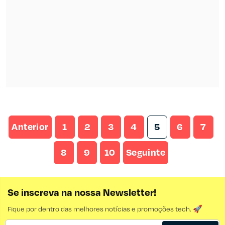
Anterior
1
2
3
4
5
6
7
8
9
10
Seguinte
Se inscreva na nossa Newsletter!
Fique por dentro das melhores notícias e promoções tech. 🚀