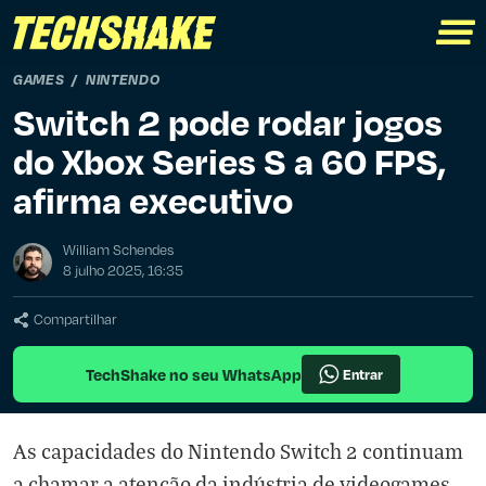
GAMES
NINTENDO
Switch 2 pode rodar jogos
do Xbox Series S a 60 FPS,
afirma executivo
William Schendes
8 julho 2025, 16:35
Compartilhar
TechShake no seu WhatsApp
Entrar
As capacidades do Nintendo Switch 2 continuam
a chamar a atenção da indústria de videogames.