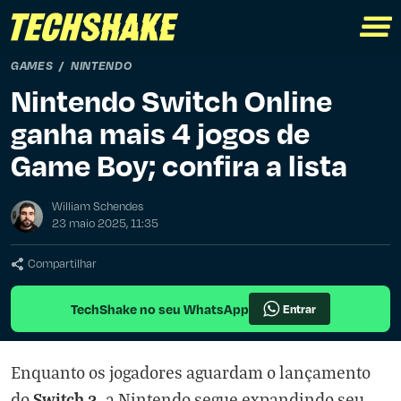
GAMES
NINTENDO
Nintendo Switch Online
ganha mais 4 jogos de
Game Boy; confira a lista
William Schendes
23 maio 2025, 11:35
Compartilhar
TechShake no seu WhatsApp
Entrar
Enquanto os jogadores aguardam o lançamento
Switch 2
do
, a Nintendo segue expandindo seu