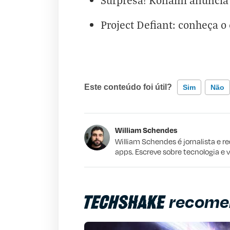
Surpresa! Konami anuncia 
Project Defiant: conheça o 
Este conteúdo foi útil?
Sim
Não
Este conteúdo contém informação incorr
William Schendes
Este conteúdo não tem a informação qu
William Schendes é jornalista e r
apps. Escreve sobre tecnologia e 
Outro
recome