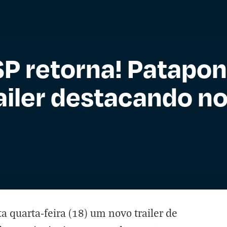
SP retorna! Patapon
ailer destacando n
 quarta-feira (18) um novo trailer de