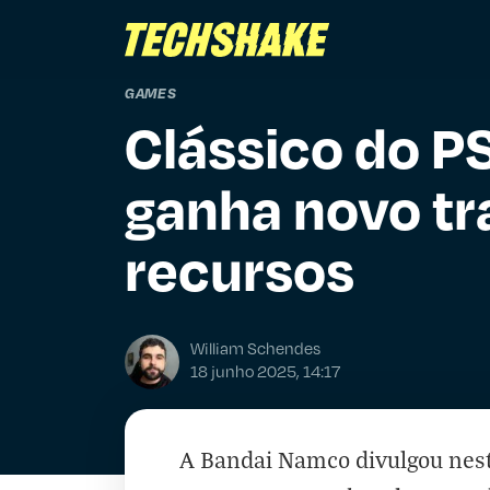
GAMES
Clássico do P
ganha novo tr
recursos
William Schendes
18 junho 2025, 14:17
A Bandai Namco divulgou nesta