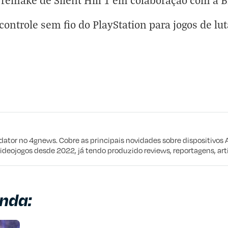
remake de Silent Hill 1 em colaboração com a 
controle sem fio do PlayStation para jogos de lut
eta
e procuro
edator no 4gnews. Cobre as principais novidades sobre dispositivos 
videojogos desde 2022, já tendo produzido reviews, reportagens, arti
nda: