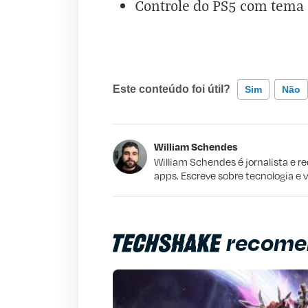
Controle do PS5 com tema 
Este conteúdo foi útil?
Sim
Não
Este conteúdo contém informação incorr
William Schendes
Este conteúdo não tem a informação qu
William Schendes é jornalista e r
apps. Escreve sobre tecnologia e 
Outro
recome