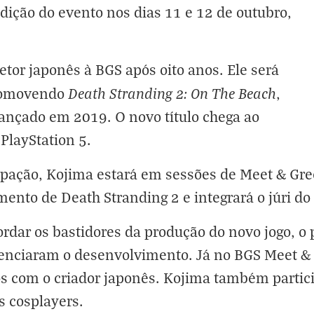
 edição do evento nos dias 11 e 12 de outubro,
retor japonês à BGS após oito anos. Ele será
Death Stranding 2: On The Beach
promovendo
,
ançado em 2019. O novo título chega ao
PlayStation 5.
cipação, Kojima estará em sessões de Meet & Gree
mento de Death Stranding 2 e integrará o júri do
ordar os bastidores da produção do novo jogo, o p
uenciaram o desenvolvimento. Já no BGS Meet & G
afos com o criador japonês. Kojima também partic
s cosplayers.