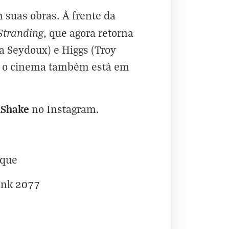
 suas obras. À frente da
Stranding
, que agora retorna
a Seydoux) e Higgs (Troy
ra o cinema também está em
hShake
no
Instagram
.
aque
unk 2077