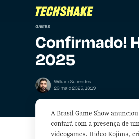
GAMES
Confirmado! H
2025
William Schendes
29 maio 2025, 13:19
A Brasil Game Show anunciou n
contará com a presença de um
videogames. Hideo Kojima, cr