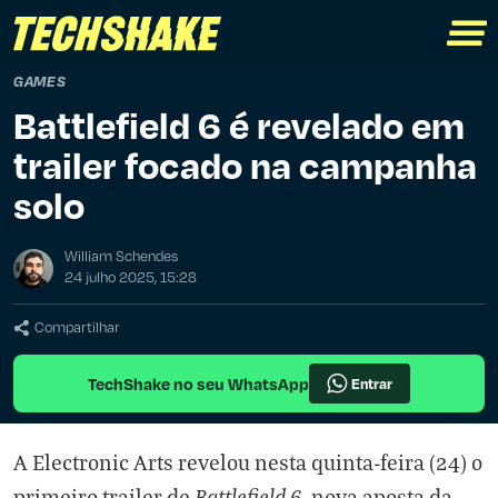
GAMES
Battlefield 6 é revelado em
trailer focado na campanha
solo
William Schendes
24 julho 2025, 15:28
Compartilhar
TechShake no seu WhatsApp
Entrar
A Electronic Arts revelou nesta quinta-feira (24) o
Battlefield 6
primeiro trailer de
, nova aposta da