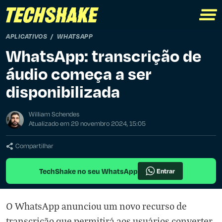
APLICATIVOS
WHATSAPP
WhatsApp: transcrição de
áudio começa a ser
disponibilizada
William Schendes
Atualizado em 29 novembro 2024, 15:05
Compartilhar
TechShake no seu WhatsApp
Entrar
O WhatsApp anunciou um novo recurso de
transcrição que permitirá aos usuários converter