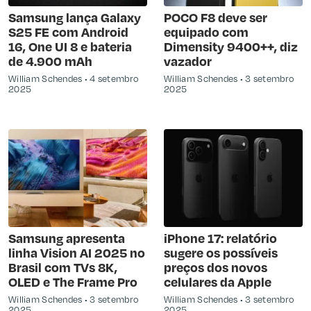
Samsung lança Galaxy
POCO F8 deve ser
S25 FE com Android
equipado com
16, One UI 8 e bateria
Dimensity 9400++, diz
de 4.900 mAh
vazador
William Schendes
4 setembro
William Schendes
3 setembro
2025
2025
Samsung apresenta
iPhone 17: relatório
linha Vision AI 2025 no
sugere os possíveis
Brasil com TVs 8K,
preços dos novos
OLED e The Frame Pro
celulares da Apple
William Schendes
3 setembro
William Schendes
3 setembro
2025
2025