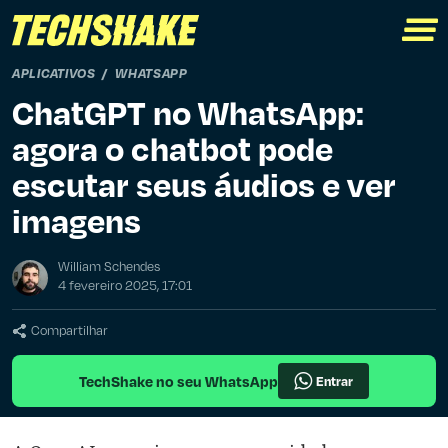
APLICATIVOS
WHATSAPP
ChatGPT no WhatsApp:
agora o chatbot pode
escutar seus áudios e ver
imagens
William Schendes
4 fevereiro 2025, 17:01
Compartilhar
TechShake no seu WhatsApp
Entrar