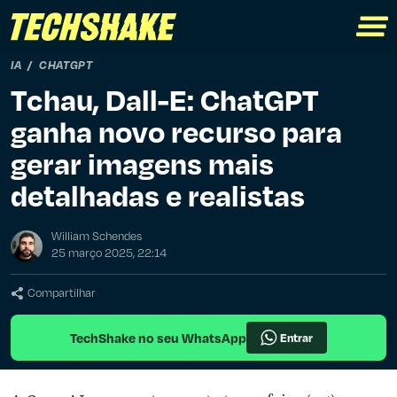
IA
CHATGPT
Tchau, Dall-E: ChatGPT
ganha novo recurso para
gerar imagens mais
detalhadas e realistas
William Schendes
25 março 2025, 22:14
Compartilhar
TechShake no seu WhatsApp
Entrar