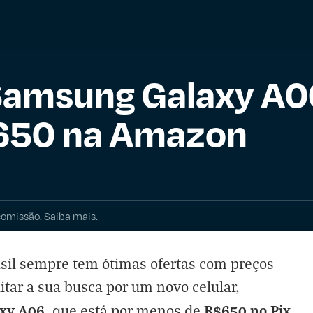
amsung Galaxy A06
650 na Amazon
comissão.
Saiba mais
.
sil
sempre tem ótimas ofertas com preços
itar a sua busca por um novo celular,
xy A06
R$650 no Pix
, que está por menos de