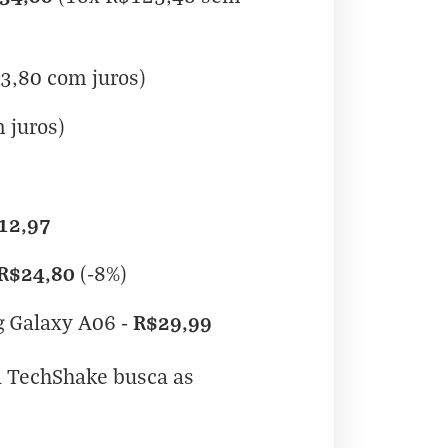
3,80 com juros)
 juros)
12,97
R$24,80
(-8%)
R$29,99
g Galaxy A06
-
a TechShake busca as