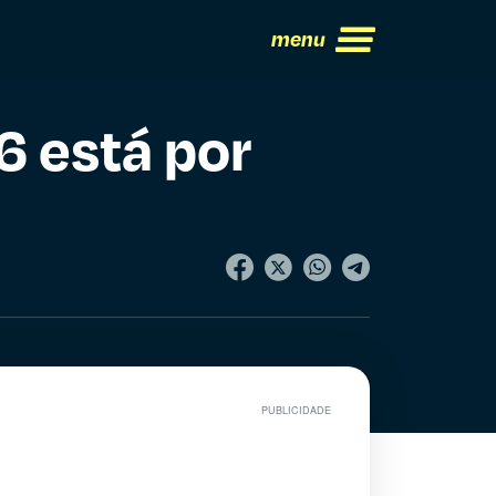
menu
 está por