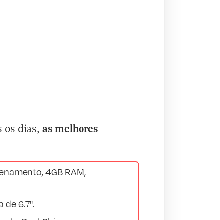
as melhores
s os dias,
enamento, 4GB RAM,
 de 6.7".