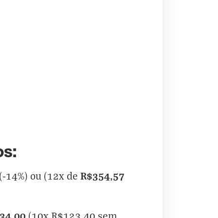
os:
R$354,57
(-14%) ou (12x de
34,00
(10x R$123,40 sem