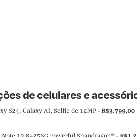
ões de celulares e acessóri
R$3.799,00
y S24, Galaxy AI, Selfie de 12MP
-
R$1.2
 Note 13 8+256G Powerful Snapdragon®
-