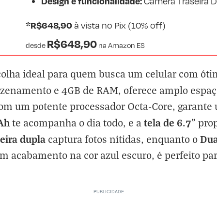
Design e funcionalidade:
Câmera Traseira Du
*R$648,90
à vista no Pix (10% off)
R$648,90
desde
na
Amazon ES
colha ideal para quem busca um celular com ót
enamento e 4GB de RAM, oferece amplo espaço 
 com um potente processador Octa-Core, garant
Ah
tela de 6.7"
te acompanha o dia todo, e a
prop
eira dupla
Dua
captura fotos nítidas, enquanto o
m acabamento na cor azul escuro, é perfeito pa