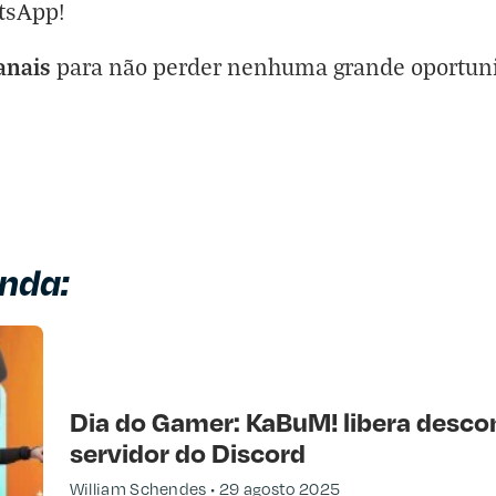
tsApp!
anais
para não perder nenhuma grande oportun
nda:
eta
e procuro
Dia do Gamer: KaBuM! libera desco
servidor do Discord
William Schendes
29 agosto 2025