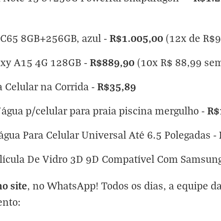
R$1.005,00
C65 8GB+256GB, azul
-
(12x de R$9
R$889,90
axy A15 4G 128GB
-
(10x R$ 88,99 sem
R$35,89
 Celular na Corrida
-
R$
d'água p/celular para praia piscina mergulho
-
água Para Celular Universal Até 6.5 Polegadas
-
elícula De Vidro 3D 9D Compatível Com Samsun
o site
, no WhatsApp! Todos os dias, a equipe d
ento: