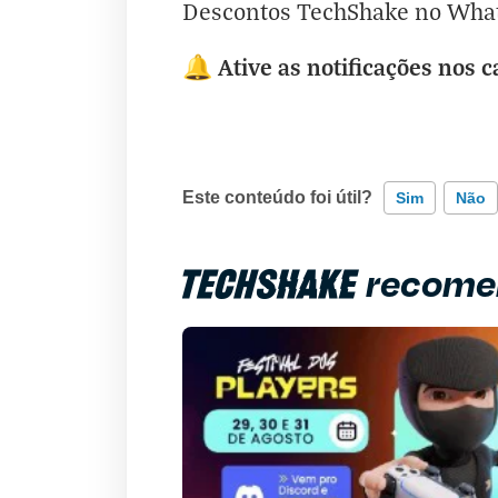
Descontos TechShake no Wha
Ative as notificações nos c
🔔
Este conteúdo foi útil?
Sim
Não
recome
Este conteúdo contém informação incorr
Este conteúdo não tem a informação qu
Outro