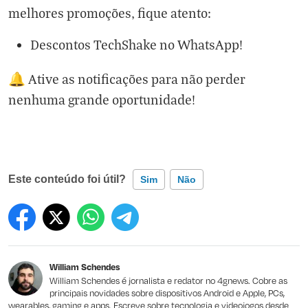
melhores promoções, fique atento:
Descontos TechShake no WhatsApp!
🔔 Ative as notificações para não perder
nenhuma grande oportunidade!
Este conteúdo foi útil?
Sim
Não
Este conteúdo contém informação incorreta
Este conteúdo não tem a informação que procuro
William Schendes
Outro
William Schendes é jornalista e redator no 4gnews. Cobre as
principais novidades sobre dispositivos Android e Apple, PCs,
wearables, gaming e apps. Escreve sobre tecnologia e videojogos desde