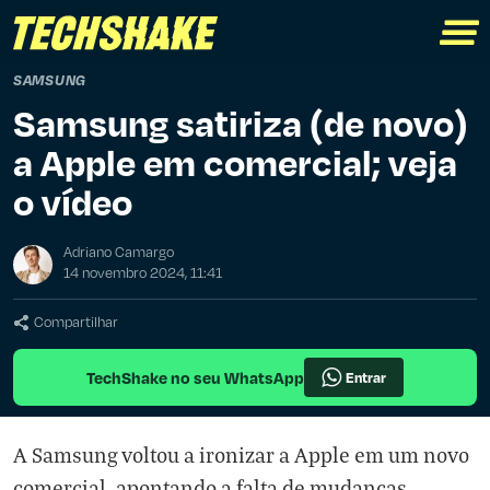
SAMSUNG
Samsung satiriza (de novo)
a Apple em comercial; veja
o vídeo
Adriano Camargo
14 novembro 2024, 11:41
Compartilhar
TechShake no seu WhatsApp
Entrar
A Samsung voltou a ironizar a Apple em um novo
comercial, apontando a falta de mudanças