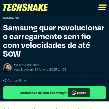
SAMSUNG
Samsung quer revolucionar
o carregamento sem fio
com velocidades de até
50W
William Schendes
Atualizado em 14 janeiro 2025, 14:08
Compartilhar
TechShake no seu WhatsApp
Entrar