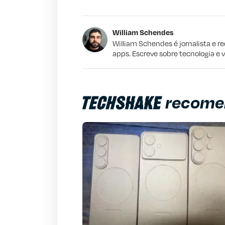
Este conteúdo contém informação incorr
William Schendes
Este conteúdo não tem a informação qu
William Schendes é jornalista e r
apps. Escreve sobre tecnologia e 
Outro
recome