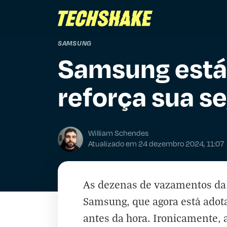
SAMSUNG
Samsung está
reforça sua se
William Schendes
Atualizado em 24 dezembro 2024, 11:07
As dezenas de vazamentos da 
Samsung, que agora está adot
antes da hora. Ironicamente,