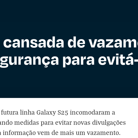
 cansada de vazam
gurança para evitá
futura linha Galaxy S25 incomodaram a
ando medidas para evitar novas divulgações
 a informação vem de mais um vazamento.