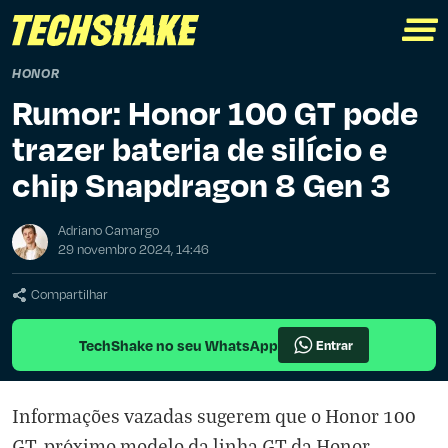
HONOR
Rumor: Honor 100 GT pode
trazer bateria de silício e
chip Snapdragon 8 Gen 3
Adriano Camargo
29 novembro 2024, 14:46
Compartilhar
TechShake no seu WhatsApp
Entrar
Informações vazadas sugerem que o Honor 100
GT, próximo modelo da linha GT da Honor,