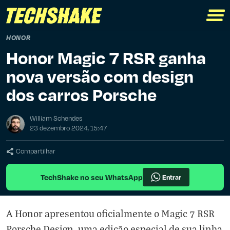
HONOR
Honor Magic 7 RSR ganha
nova versão com design
dos carros Porsche
William Schendes
23 dezembro 2024, 15:47
Compartilhar
TechShake no seu WhatsApp
Entrar
A Honor apresentou oficialmente o Magic 7 RSR
Porsche Design, uma edição especial de sua linha