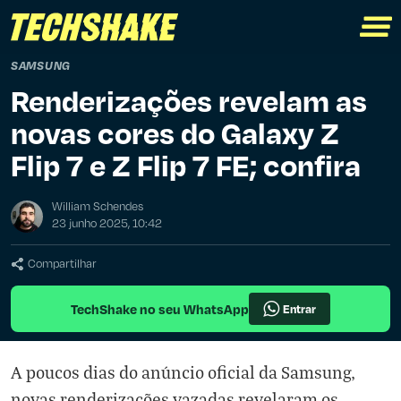
SAMSUNG
Renderizações revelam as
novas cores do Galaxy Z
Flip 7 e Z Flip 7 FE; confira
William Schendes
23 junho 2025, 10:42
Compartilhar
TechShake no seu WhatsApp
Entrar
A poucos dias do anúncio oficial da Samsung,
novas renderizações vazadas revelaram os