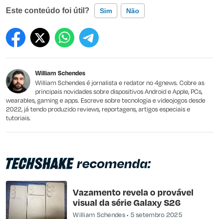
Este conteúdo foi útil?
Sim
Não
Este conteúdo contém informação incorreta
Este conteúdo não tem a informação que procuro
William Schendes
Outro
William Schendes é jornalista e redator no 4gnews. Cobre as
principais novidades sobre dispositivos Android e Apple, PCs,
wearables, gaming e apps. Escreve sobre tecnologia e videojogos desde
2022, já tendo produzido reviews, reportagens, artigos especiais e
tutoriais.
recomenda:
Vazamento revela o provável
visual da série Galaxy S26
William Schendes
5 setembro 2025