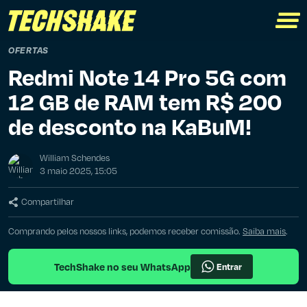
OFERTAS
Redmi Note 14 Pro 5G com
12 GB de RAM tem R$ 200
de desconto na KaBuM!
William Schendes
3 maio 2025, 15:05
Compartilhar
Comprando pelos nossos links, podemos receber comissão.
Saiba mais
.
TechShake no seu WhatsApp
Entrar