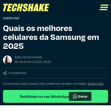
SAMSUNG
Quais os melhores
celulares da Samsung em
2025
Sabryna Esmeraldo
18 novembro 2024, 14:35
Compartilhar
Comprando pelos nossos links, podemos receber comissão.
Saiba mais
.
TechShake no seu WhatsApp
Entrar