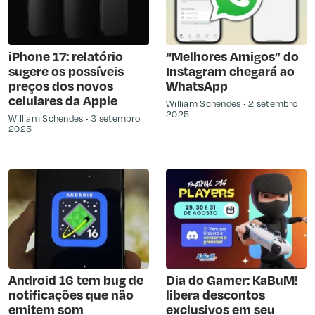
iPhone 17: relatório
“Melhores Amigos” do
sugere os possíveis
Instagram chegará ao
preços dos novos
WhatsApp
celulares da Apple
William Schendes
2 setembro
2025
William Schendes
3 setembro
2025
Android 16 tem bug de
Dia do Gamer: KaBuM!
notificações que não
libera descontos
emitem som
exclusivos em seu