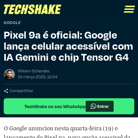
GOOGLE
Pixel 9a é oficial: Google
lança celular acessível com
IA Gemini e chip Tensor G4
William Schendes
19 março 2025, 12:04
Compartilhar
TechShake no seu WhatsApp
Entrar
O Google anunciou nesta quarta-feira (19) o
lançamento do Pixel 9a, nova opção acessível da