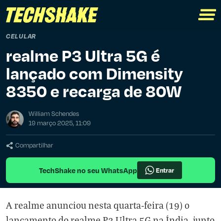
CELULAR
realme P3 Ultra 5G é
lançado com Dimensity
8350 e recarga de 80W
William Schendes
19 março 2025, 11:09
Compartilhar
TechShake no seu WhatsApp
Entrar
A realme anunciou nesta quarta-feira (19) o
lançamento do realme P3 Ultra 5G na Índia, junto