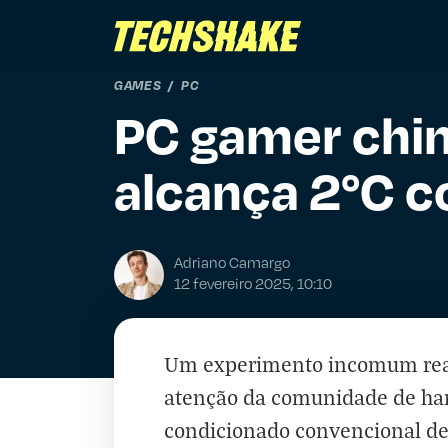
GAMES
PC
PC gamer chi
alcança 2°C 
Adriano Camargo
12 fevereiro 2025, 10:10
Um experimento incomum real
atenção da comunidade de har
condicionado convencional de