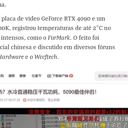
ha.
 placa de vídeo GeForce RTX 4090 e um
00K, registrou temperaturas de até 2°C no
FurMark
 intensos, como o
. O feito foi
al chinesa e discutido em diversos fóruns
Hardware
Wccftech
e o
.