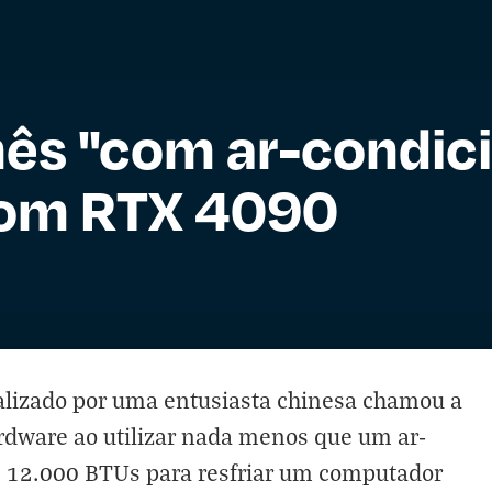
nês "com ar-condic
com RTX 4090
izado por uma entusiasta chinesa chamou a
dware ao utilizar nada menos que um ar-
 12.000 BTUs para resfriar um computador