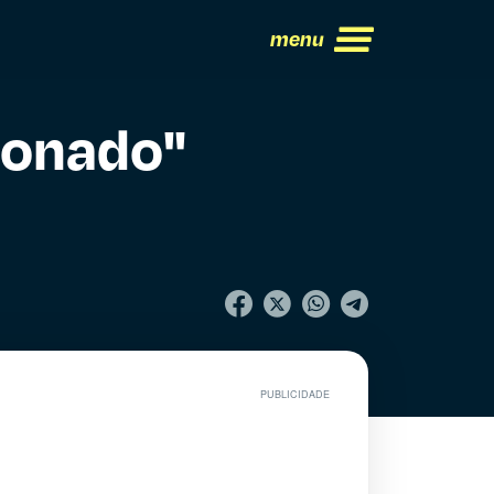
menu
ionado"