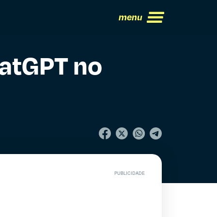
menu
hatGPT no