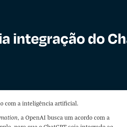
a integração do C
do com a
inteligência artificial
.
rmation
, a OpenAI busca um acordo com a
ple, para que o ChatGPT seja integrado ao