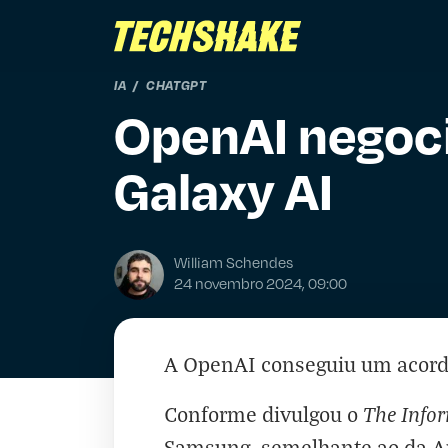
IA
CHATGPT
OpenAI negoci
Galaxy AI
William Schendes
24 novembro 2024, 09:00
A OpenAI conseguiu um acor
The Info
Conforme divulgou o
Samsung, semelhante ao da Ap