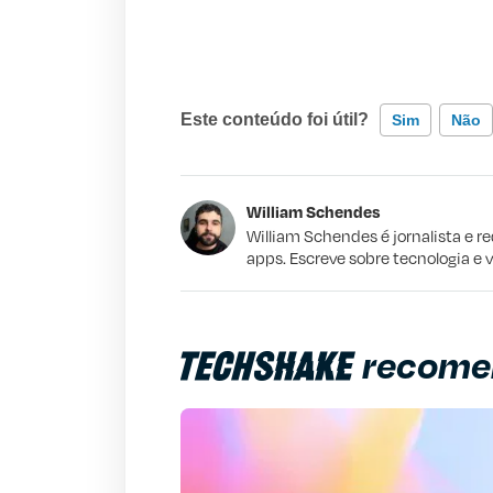
Este conteúdo foi útil?
Sim
Não
Este conteúdo contém informação incorr
William Schendes
Este conteúdo não tem a informação qu
William Schendes é jornalista e r
apps. Escreve sobre tecnologia e 
Outro
recome