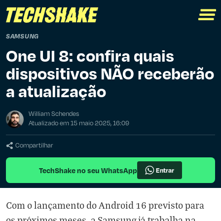
SAMSUNG
One UI 8: confira quais
dispositivos NÃO receberão
a atualização
William Schendes
Atualizado em 15 maio 2025, 16:09
Compartilhar
TechShake no seu WhatsApp
Entrar
Com o lançamento do Android 16 previsto para
os próximos meses, a Samsung já trabalha na